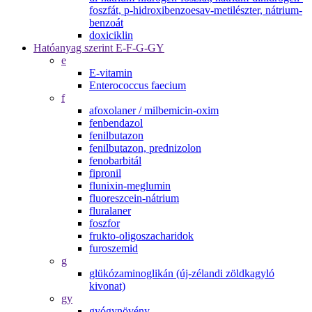
foszfát, p-hidroxibenzoesav-metilészter, nátrium-
benzoát
doxiciklin
Hatóanyag szerint E-F-G-GY
e
E-vitamin
Enterococcus faecium
f
afoxolaner / milbemicin-oxim
fenbendazol
fenilbutazon
fenilbutazon, prednizolon
fenobarbitál
fipronil
flunixin-meglumin
fluoreszcein-nátrium
fluralaner
foszfor
frukto-oligoszacharidok
furoszemid
g
glükózaminoglikán (új-zélandi zöldkagyló
kivonat)
gy
gyógynövény