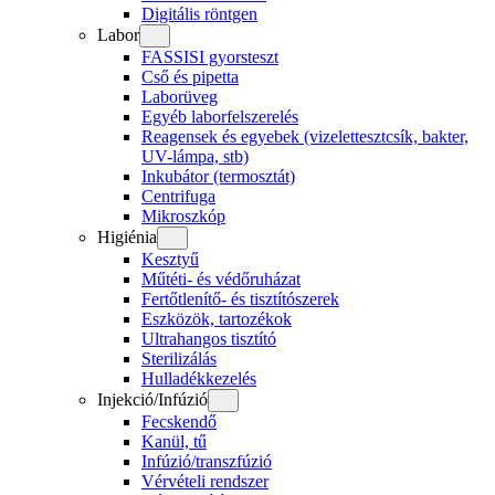
Digitális röntgen
Labor
FASSISI gyorsteszt
Cső és pipetta
Laborüveg
Egyéb laborfelszerelés
Reagensek és egyebek (vizelettesztcsík, bakter,
UV-lámpa, stb)
Inkubátor (termosztát)
Centrifuga
Mikroszkóp
Higiénia
Kesztyű
Műtéti- és védőruházat
Fertőtlenítő- és tisztítószerek
Eszközök, tartozékok
Ultrahangos tisztító
Sterilizálás
Hulladékkezelés
Injekció/Infúzió
Fecskendő
Kanül, tű
Infúzió/transzfúzió
Vérvételi rendszer