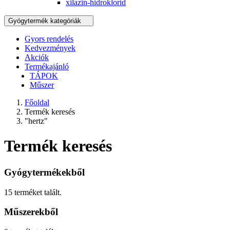
xilazin-hidroklorid
Gyógytermék kategóriák
Gyors rendelés
Kedvezmények
Akciók
Termékajánló
TÁPOK
Műszer
Főoldal
Termék keresés
"hertz"
Termék keresés
Gyógytermékekből
15 terméket talált.
Műszerekből