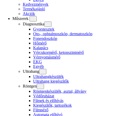
Kedvezmények
Termékajánló
Akciók
Műszerek
Diagnosztika
Gyorstesztek
Oto-, ophtalmoszkóp, dermatoszkóp
Fonendoszkóp
Hőmérő
Kalapács
Vércukormérő, ketonszintmérő
Vérnyomásmérő
EKG
Egyéb
Ultrahang
Ultrahangkészülék
Ultrahang kiegészítők
Röntgen
Röntgenkészülék, asztal, állvány
Védőruházat
Filmek és előhívás
Kiegészítők, tartozékok
Filmnéző
Automata előhívó