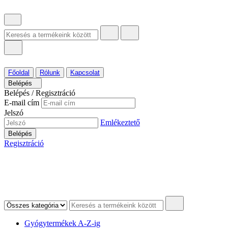
Főoldal
Rólunk
Kapcsolat
Belépés
Belépés / Regisztráció
E-mail cím
Jelszó
Emlékeztető
Belépés
Regisztráció
Gyógytermékek A-Z-ig