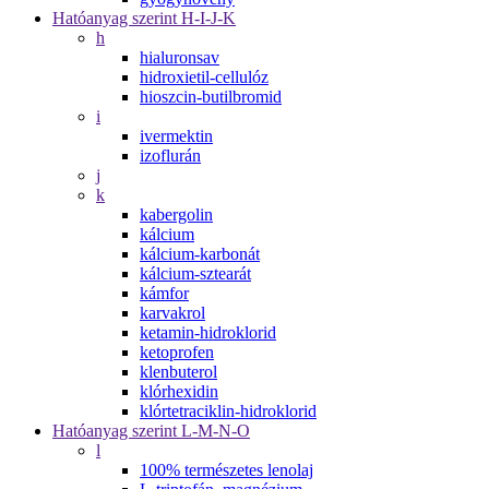
Hatóanyag szerint H-I-J-K
h
hialuronsav
hidroxietil-cellulóz
hioszcin-butilbromid
i
ivermektin
izoflurán
j
k
kabergolin
kálcium
kálcium-karbonát
kálcium-sztearát
kámfor
karvakrol
ketamin-hidroklorid
ketoprofen
klenbuterol
klórhexidin
klórtetraciklin-hidroklorid
Hatóanyag szerint L-M-N-O
l
100% természetes lenolaj