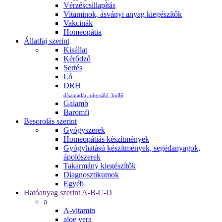
Vérzéscsillapítás
Vitaminok, ásványi anyag kiegészítők
Vakcinák
Homeopátia
Állatfaj szerint
Kisállat
Kérődző
Sertés
Ló
DRH
díszmadár, rágcsáló, hüllő
Galamb
Baromfi
Besorolás szerint
Gyógyszerek
Homeopátiás készítmények
Gyógyhatású készítmények, segédanyagok,
ápolószerek
Takarmány kiegészítők
Diagnosztikumok
Egyéb
Hatóanyag szerint A-B-C-D
a
A-vitamin
aloe vera