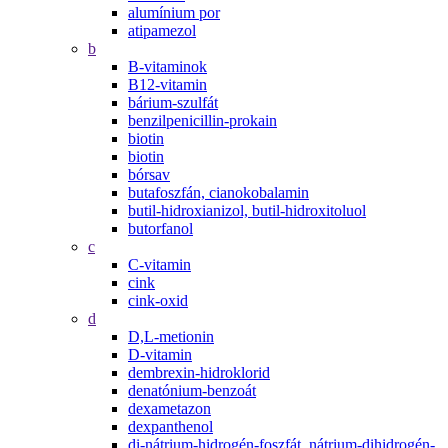
alumínium por
atipamezol
b
B-vitaminok
B12-vitamin
bárium-szulfát
benzilpenicillin-prokain
biotin
biotin
bórsav
butafoszfán, cianokobalamin
butil-hidroxianizol, butil-hidroxitoluol
butorfanol
c
C-vitamin
cink
cink-oxid
d
D,L-metionin
D-vitamin
dembrexin-hidroklorid
denatónium-benzoát
dexametazon
dexpanthenol
di-nátrium-hidrogén-foszfát, nátrium-dihidrogén-