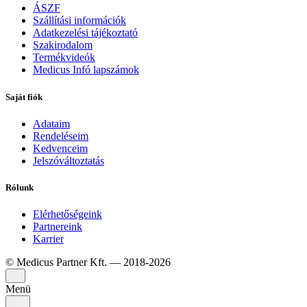
ÁSZF
Szállítási információk
Adatkezelési tájékoztató
Szakirodalom
Termékvideók
Medicus Infó lapszámok
Saját fiók
Adataim
Rendeléseim
Kedvenceim
Jelszóváltoztatás
Rólunk
Elérhetőségeink
Partnereink
Karrier
© Medicus Partner Kft. — 2018-2026
Menü