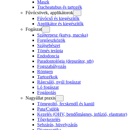
Maszk
Tracheatubus és tartozék
Fúvócsövek, applikátorok
Fúvócső és kiegészítők
Applikátor és kiegészítők
Fogászat
Szájterpesz (kutya, macska)
Forgóeszközök
Szájsebészet
Tömés terápia
Endodoncia
Paradontológia (depurátor, stb)
Fogszabályozás
Röntgen
Tartozékok
Rágcsáló, nyúl fogászat
Ló fogászat
Fogápolás
Nagyállat praxis
Tömegoltó, fecskendő és kanül
Pata/Csülök
Kezelés (OHV, bendőmágnes, infúzió, elastrator)
Tőgykezelés
Sebzárás, hüvelyzárás
Diagnosztika