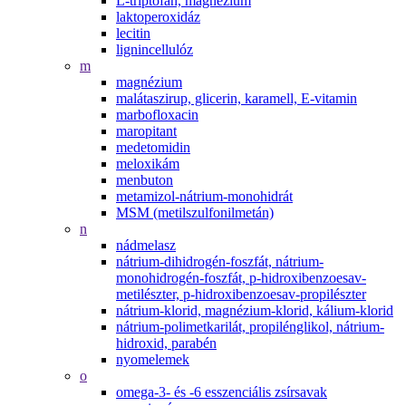
L-triptofán, magnézium
laktoperoxidáz
lecitin
lignincellulóz
m
magnézium
malátaszirup, glicerin, karamell, E-vitamin
marbofloxacin
maropitant
medetomidin
meloxikám
menbuton
metamizol-nátrium-monohidrát
MSM (metilszulfonilmetán)
n
nádmelasz
nátrium-dihidrogén-foszfát, nátrium-
monohidrogén-foszfát, p-hidroxibenzoesav-
metilészter, p-hidroxibenzoesav-propilészter
nátrium-klorid, magnézium-klorid, kálium-klorid
nátrium-polimetkarilát, propilénglikol, nátrium-
hidroxid, parabén
nyomelemek
o
omega-3- és -6 esszenciális zsírsavak