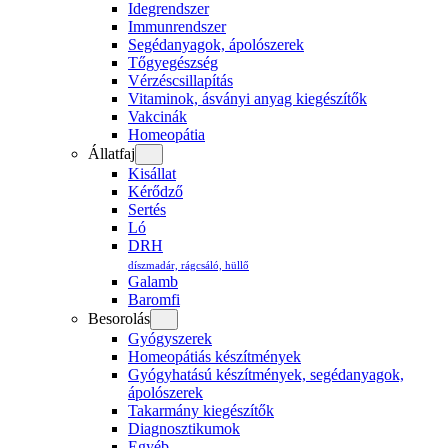
Idegrendszer
Immunrendszer
Segédanyagok, ápolószerek
Tőgyegészség
Vérzéscsillapítás
Vitaminok, ásványi anyag kiegészítők
Vakcinák
Homeopátia
Állatfaj
Kisállat
Kérődző
Sertés
Ló
DRH
díszmadár, rágcsáló, hüllő
Galamb
Baromfi
Besorolás
Gyógyszerek
Homeopátiás készítmények
Gyógyhatású készítmények, segédanyagok,
ápolószerek
Takarmány kiegészítők
Diagnosztikumok
Egyéb