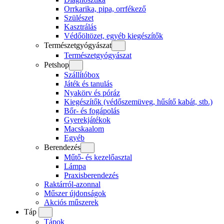
Orrkarika, pipa, orrfékező
Szülészet
Kasztrálás
Védőöltözet, egyéb kiegészítők
Természetgyógyászat
Természetgyógyászat
Petshop
Szállítóbox
Játék és tanulás
Nyakörv és póráz
Kiegészítők (védőszemüveg, hűsítő kabát, stb.)
Bőr- és fogápolás
Gyerekjátékok
Macskaalom
Egyéb
Berendezés
Műtő- és kezelőasztal
Lámpa
Praxisberendezés
Raktárról-azonnal
Műszer újdonságok
Akciós műszerek
Táp
Tápok