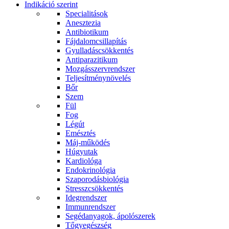
Indikáció szerint
Specialitások
Anesztezia
Antibiotikum
Fájdalomcsillapítás
Gyulladáscsökkentés
Antiparazitikum
Mozgásszervrendszer
Teljesítménynövelés
Bőr
Szem
Fül
Fog
Légút
Emésztés
Máj-működés
Húgyutak
Kardiológa
Endokrinológia
Szaporodásbiológia
Stresszcsökkentés
Idegrendszer
Immunrendszer
Segédanyagok, ápolószerek
Tőgyegészség