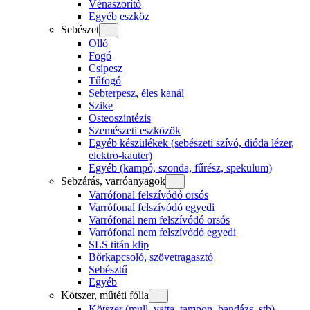
Vénaszorító
Egyéb eszköz
Sebészet
Olló
Fogó
Csipesz
Tűfogó
Sebterpesz, éles kanál
Szike
Osteoszintézis
Szemészeti eszközök
Egyéb készülékek (sebészeti szívó, dióda lézer,
elektro-kauter)
Egyéb (kampó, szonda, fűrész, spekulum)
Sebzárás, varróanyagok
Varrófonal felszívódó orsós
Varrófonal felszívódó egyedi
Varrófonal nem felszívódó orsós
Varrófonal nem felszívódó egyedi
SLS titán klip
Bőrkapcsoló, szövetragasztó
Sebésztű
Egyéb
Kötszer, műtéti fólia
Kötszer (mull, vatta, tampon, bandázs, stb)