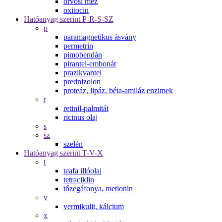
orvosi méz
oxitocin
Hatóanyag szerint P-R-S-SZ
p
paramagnetikus ásvány
permetrin
pimobendán
pirantel-embonát
prazikvantel
prednizolon
proteáz, lipáz, béta-amiláz enzimek
r
retinil-palmitát
ricinus olaj
s
sz
szelén
Hatóanyag szerint T-V-X
t
teafa illóolaj
tetraciklin
tőzegáfonya, metionin
v
vermikulit, kálcium
x