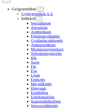
Gyógytermékek
Gyógytermékek A-Z
Indikáció
Specialitások
Anesztezia
Antibiotikum
Fájdalomcsillapítás
Gyulladáscsökkentés
Antiparazitikum
Mozgásszervrendszer
Teljesítménynövelés
Bőr
Szem
Fül
Fog
Légút
Emésztés
Máj-működés
Húgyutak
Kardiológa
Endokrinológia
Szaporodásbiológia
Stresszcsökkentés