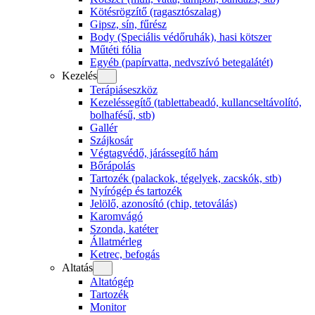
Kötésrögzítő (ragasztószalag)
Gipsz, sín, fűrész
Body (Speciális védőruhák), hasi kötszer
Műtéti fólia
Egyéb (papírvatta, nedvszívó betegalátét)
Kezelés
Terápiáseszköz
Kezeléssegítő (tablettabeadó, kullancseltávolító,
bolhafésű, stb)
Gallér
Szájkosár
Végtagvédő, járássegítő hám
Bőrápolás
Tartozék (palackok, tégelyek, zacskók, stb)
Nyírógép és tartozék
Jelölő, azonosító (chip, tetoválás)
Karomvágó
Szonda, katéter
Állatmérleg
Ketrec, befogás
Altatás
Altatógép
Tartozék
Monitor